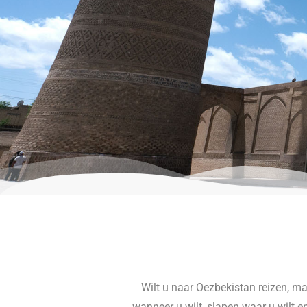
Wilt u naar Oezbekistan reizen, ma
wanneer u wilt, slapen waar u wilt e