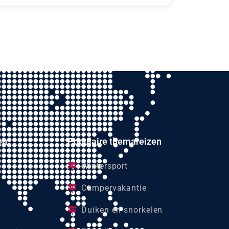
en
Populaire themareizen
Wintersport
Campervakantie
Duiken en snorkelen