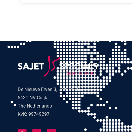
De Nieuwe Erven 3, Unit 14546
5431 NV Cuijk
The Netherlands
KvK: 99749297