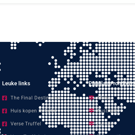
Leuke links
Populaire rondreiz
The Final Destination
Afrika
Huis kopen in Italië
Australië
Verse Truffel
Europa