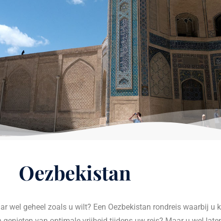
Oezbekistan
ar wel geheel zoals u wilt? Een Oezbekistan rondreis waarbij u k
n genieten van optimale vrijheid tijdens uw reis? Maar u wel lat