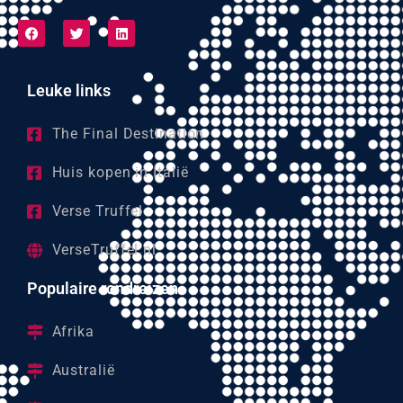
Leuke links
The Final Destination
Huis kopen in Italië
Verse Truffel
VerseTruffel.nl
Populaire rondreizen
Afrika
Australië