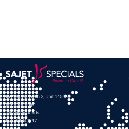
De Nieuwe Erven 3, Unit 14546
5431 NV Cuijk
The Netherlands
KvK: 99749297