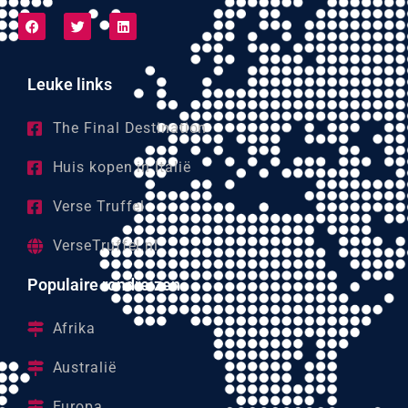
Leuke links
The Final Destination
Huis kopen in Italië
Verse Truffel
VerseTruffel.nl
Populaire rondreizen
Afrika
Australië
Europa