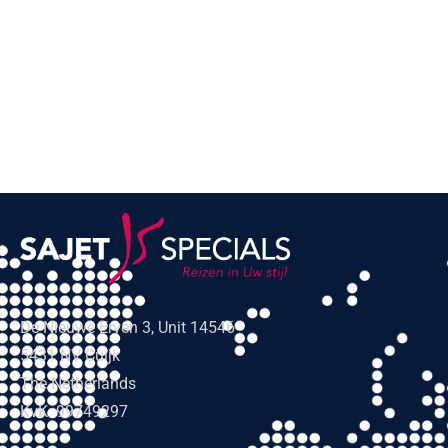
De Nieuwe Erven 3, Unit 14546
5431 NV Cuijk
The Netherlands
KvK: 99749297