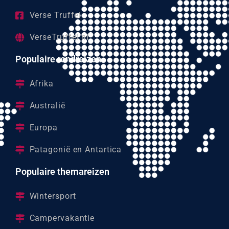
Verse Truffel
VerseTruffel.nl
Populaire rondreizen
Afrika
Australië
Europa
Patagonië en Antartica
Populaire themareizen
Wintersport
Campervakantie