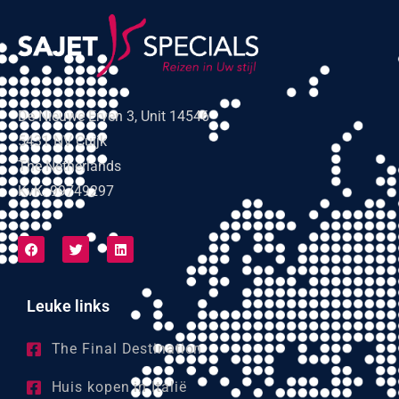
De Nieuwe Erven 3, Unit 14546
5431 NV Cuijk
The Netherlands
KvK: 99749297
Leuke links
The Final Destination
Huis kopen in Italië