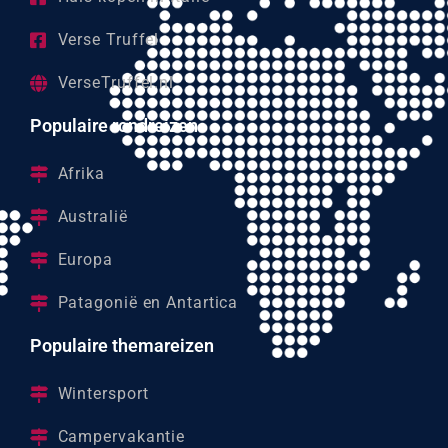
Verse Truffel
VerseTruffel.nl
Populaire rondreizen
Afrika
Australië
Europa
Patagonië en Antartica
Populaire themareizen
Wintersport
Campervakantie