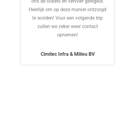
ons de tickets en vervoer geregeld.
Heerlijk om op deze manier ontzorgd
te worden! Voor een volgende trip
zullen we zeker weer contact
opnemen!
g
Cimitec Infra & Milieu BV