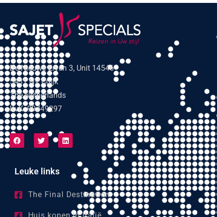
De Nieuwe Erven 3, Unit 14546
5431 NV Cuijk
The Netherlands
KvK: 99749297
Leuke links
The Final Destination
Huis kopen in Italië