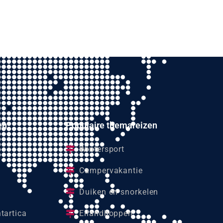
en
Populaire themareizen
Wintersport
Campervakantie
Duiken en snorkelen
tartica
Eilandhoppen