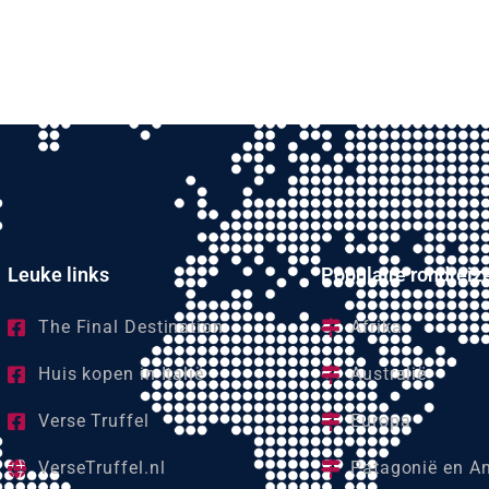
Leuke links
Populaire rondreiz
The Final Destination
Afrika
Huis kopen in Italië
Australië
Verse Truffel
Europa
VerseTruffel.nl
Patagonië en An