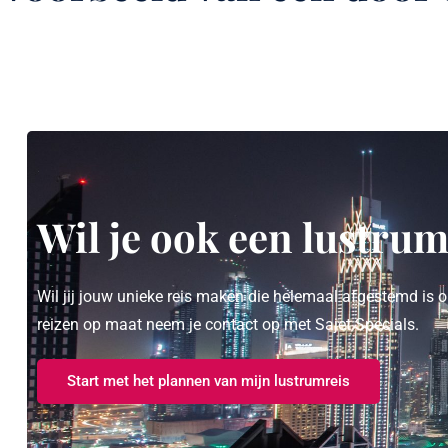
Wil je ook een lustru
Wil jij jouw unieke reis maken die helemaal afgestemd is
reizen op maat neem je contact op met Sajet Specials.
Start met het plannen van mijn lustrumreis