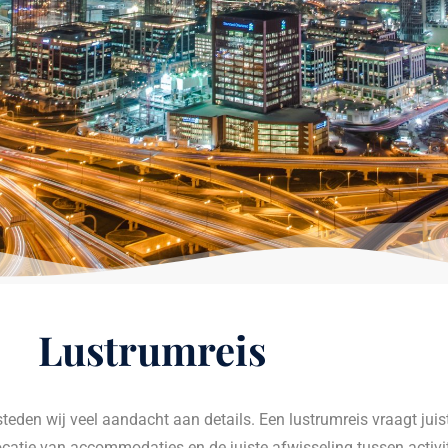
Lustrumreis
steden wij veel aandacht aan details. Een lustrumreis vraagt jui
 locatie van accommodaties en de juiste afwisseling tussen activi